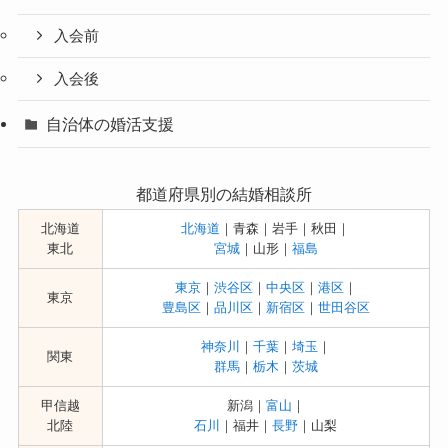
入会前
入会後
自治体の婚活支援
都道府県別の結婚相談所
北海道
北海道
｜青森｜岩手｜秋田｜
東北
宮城
｜山形｜
福島
東京
｜
渋谷区
｜
中央区
｜
港区
｜
東京
豊島区
｜
品川区
｜
新宿区
｜
世田谷区
神奈川
｜
千葉
｜
埼玉
｜
関東
群馬
｜
栃木
｜
茨城
甲信越
新潟｜
富山
｜
北陸
石川
｜福井｜
長野
｜山梨