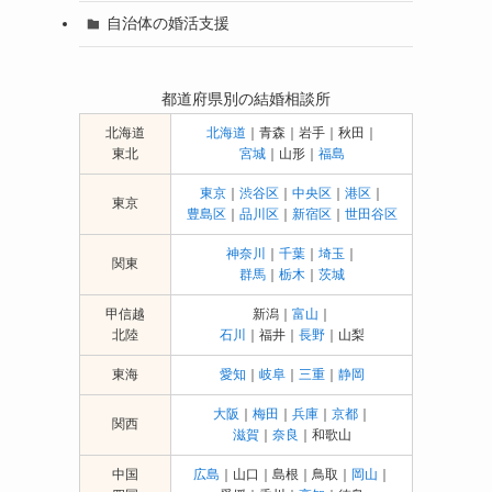
自治体の婚活支援
都道府県別の結婚相談所
北海道
北海道
｜青森｜岩手｜秋田｜
東北
宮城
｜山形｜
福島
東京
｜
渋谷区
｜
中央区
｜
港区
｜
東京
豊島区
｜
品川区
｜
新宿区
｜
世田谷区
神奈川
｜
千葉
｜
埼玉
｜
関東
群馬
｜
栃木
｜
茨城
甲信越
新潟｜
富山
｜
北陸
石川
｜福井｜
長野
｜山梨
東海
愛知
｜
岐阜
｜
三重
｜
静岡
大阪
｜
梅田
｜
兵庫
｜
京都
｜
関西
滋賀
｜
奈良
｜和歌山
中国
広島
｜山口｜島根｜鳥取｜
岡山
｜