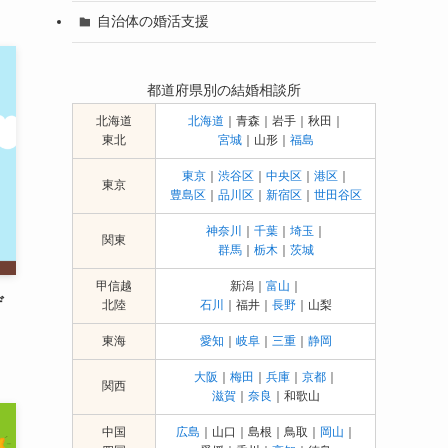
自治体の婚活支援
都道府県別の結婚相談所
北海道
北海道
｜青森｜岩手｜秋田｜
東北
宮城
｜山形｜
福島
東京
｜
渋谷区
｜
中央区
｜
港区
｜
東京
豊島区
｜
品川区
｜
新宿区
｜
世田谷区
神奈川
｜
千葉
｜
埼玉
｜
関東
群馬
｜
栃木
｜
茨城
甲信越
新潟｜
富山
｜
デ
北陸
石川
｜福井｜
長野
｜山梨
東海
愛知
｜
岐阜
｜
三重
｜
静岡
大阪
｜
梅田
｜
兵庫
｜
京都
｜
関西
滋賀
｜
奈良
｜和歌山
中国
広島
｜山口｜島根｜鳥取｜
岡山
｜