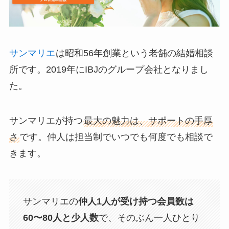
サンマリエ
は昭和56年創業という老舗の結婚相談
所です。2019年にIBJのグループ会社となりまし
た。
サンマリエが持つ
最大の魅力は、サポートの手厚
さ
です。仲人は担当制でいつでも何度でも相談で
きます。
サンマリエの
仲人1人が受け持つ会員数は
60〜80人と少人数
で、そのぶん一人ひとり