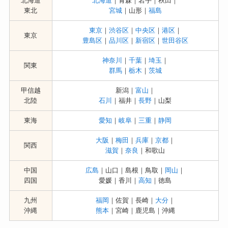
北海道
北海道
｜青森｜岩手｜秋田｜
東北
宮城
｜山形｜
福島
東京
｜
渋谷区
｜
中央区
｜
港区
｜
東京
豊島区
｜
品川区
｜
新宿区
｜
世田谷区
神奈川
｜
千葉
｜
埼玉
｜
関東
群馬
｜
栃木
｜
茨城
甲信越
新潟｜
富山
｜
北陸
石川
｜福井｜
長野
｜山梨
東海
愛知
｜
岐阜
｜
三重
｜
静岡
大阪
｜
梅田
｜
兵庫
｜
京都
｜
関西
滋賀
｜
奈良
｜和歌山
中国
広島
｜山口｜島根｜鳥取｜
岡山
｜
四国
愛媛｜香川｜
高知
｜徳島
九州
福岡
｜佐賀｜長崎｜
大分
｜
沖縄
熊本
｜宮崎｜鹿児島｜沖縄