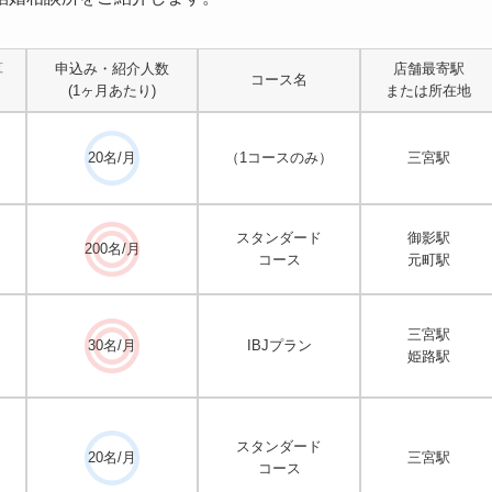
算
申込み・紹介人数
店舗最寄駅
コース名
(1ヶ月あたり)
または所在地
20名/月
（1コースのみ）
三宮駅
スタンダード
御影駅
200名/月
コース
元町駅
三宮駅
30名/月
IBJプラン
姫路駅
スタンダード
20名/月
三宮駅
コース