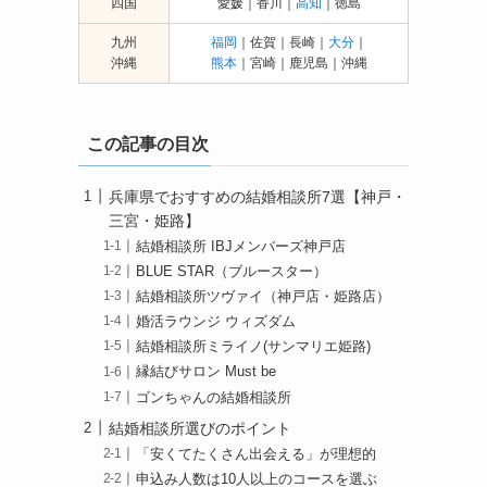
四国
愛媛｜香川｜
高知
｜徳島
九州
福岡
｜佐賀｜長崎｜
大分
｜
沖縄
熊本
｜宮崎｜鹿児島｜沖縄
この記事の目次
兵庫県でおすすめの結婚相談所7選【神戸・
三宮・姫路】
結婚相談所 IBJメンバーズ神戸店
BLUE STAR（ブルースター）
結婚相談所ツヴァイ（神戸店・姫路店）
婚活ラウンジ ウィズダム
結婚相談所ミライノ(サンマリエ姫路)
縁結びサロン Must be
ゴンちゃんの結婚相談所
結婚相談所選びのポイント
「安くてたくさん出会える」が理想的
申込み人数は10人以上のコースを選ぶ