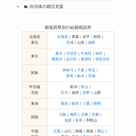
自治体の婚活支援
都道府県別の結婚相談所
北海道
北海道
｜青森｜岩手｜秋田｜
東北
宮城
｜山形｜
福島
東京
｜
渋谷区
｜
中央区
｜
港区
｜
東京
豊島区
｜
品川区
｜
新宿区
｜
世田谷区
神奈川
｜
千葉
｜
埼玉
｜
関東
群馬
｜
栃木
｜
茨城
甲信越
新潟｜
富山
｜
北陸
石川
｜福井｜
長野
｜山梨
東海
愛知
｜
岐阜
｜
三重
｜
静岡
大阪
｜
梅田
｜
兵庫
｜
京都
｜
関西
滋賀
｜
奈良
｜和歌山
中国
広島
｜山口｜島根｜鳥取｜
岡山
｜