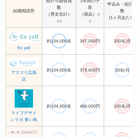
紹介可能会員
1年間の予
申込み・紹介
数
算
結婚相談所
数
（男女合計）
（税込）
※
(1ヶ月あたり)
※1
2
約104,000名
347,000円
200名/月
En yell
約104,000名
378,600円
20名/月
アスマリ広島
店
約104,000名
486,000円
100名/月
ライフデザイ
ンラボ 青い鳥