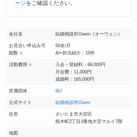
ージ
をご確認ください。
会社名
結婚相談所Owen（オーウェン）
お見合い申込み可
50名/月
能数
AI+担当紹介：10件
※
活動費用
入会・登録料：66,000円
※
月会費：11,000円
成婚料：165,000円
所属団体
IBJ
公式サイト
結婚相談所Owen
住所
さいたま市大宮区
桜木町2丁目3番地大宮マルイ7階
地図