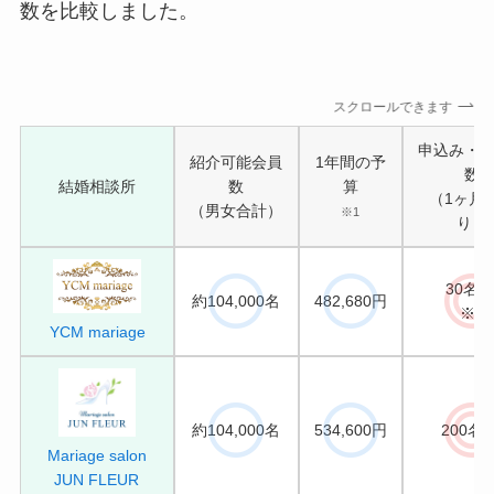
数を比較しました。
スクロールできます
申込み・
紹介可能会員
1年間の予
数
結婚相談所
数
算
（1ヶ月
（男女合計）
※1
り）
30名/
約104,000名
482,680円
※2
YCM mariage
約104,000名
534,600円
200名/
Mariage salon
JUN FLEUR