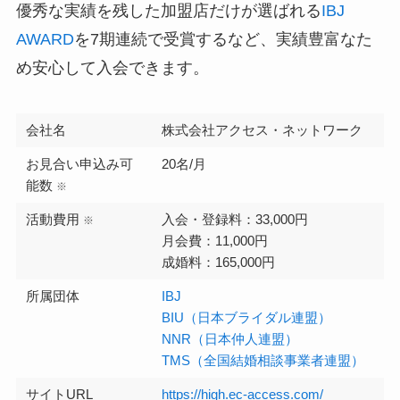
優秀な実績を残した加盟店だけが選ばれる
IBJ
AWARD
を7期連続で受賞するなど、実績豊富なた
め安心して入会できます。
会社名
株式会社アクセス・ネットワーク
お見合い申込み可
20名/月
能数
※
活動費用
入会・登録料：33,000円
※
月会費：11,000円
成婚料：165,000円
所属団体
IBJ
BIU（日本ブライダル連盟）
NNR（日本仲人連盟）
TMS（全国結婚相談事業者連盟）
サイトURL
https://high.ec-access.com/