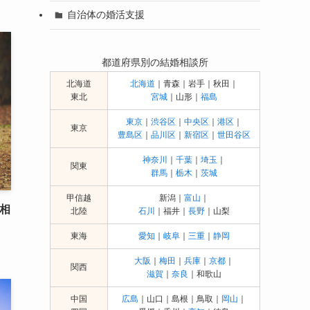
自治体の婚活支援
都道府県別の結婚相談所
北海道
北海道
｜青森｜岩手｜秋田｜
東北
宮城
｜山形｜
福島
東京
｜
渋谷区
｜
中央区
｜
港区
｜
東京
豊島区
｜
品川区
｜
新宿区
｜
世田谷区
神奈川
｜
千葉
｜
埼玉
｜
関東
群馬
｜
栃木
｜
茨城
甲信越
新潟｜
富山
｜
相
北陸
石川
｜福井｜
長野
｜山梨
東海
愛知
｜
岐阜
｜
三重
｜
静岡
大阪
｜
梅田
｜
兵庫
｜
京都
｜
関西
滋賀
｜
奈良
｜和歌山
中国
広島
｜山口｜島根｜鳥取｜
岡山
｜