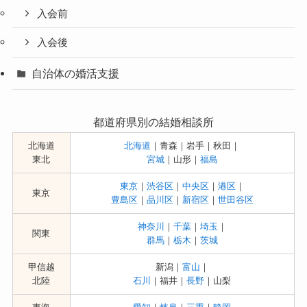
入会前
入会後
自治体の婚活支援
都道府県別の結婚相談所
北海道
北海道
｜青森｜岩手｜秋田｜
東北
宮城
｜山形｜
福島
東京
｜
渋谷区
｜
中央区
｜
港区
｜
東京
豊島区
｜
品川区
｜
新宿区
｜
世田谷区
神奈川
｜
千葉
｜
埼玉
｜
関東
群馬
｜
栃木
｜
茨城
甲信越
新潟｜
富山
｜
北陸
石川
｜福井｜
長野
｜山梨