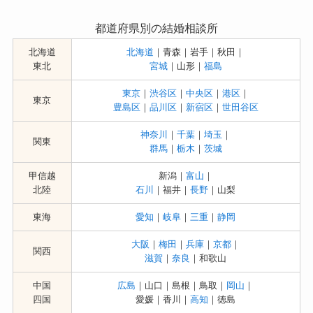
都道府県別の結婚相談所
北海道
北海道
｜青森｜岩手｜秋田｜
東北
宮城
｜山形｜
福島
東京
｜
渋谷区
｜
中央区
｜
港区
｜
東京
豊島区
｜
品川区
｜
新宿区
｜
世田谷区
神奈川
｜
千葉
｜
埼玉
｜
関東
群馬
｜
栃木
｜
茨城
甲信越
新潟｜
富山
｜
北陸
石川
｜福井｜
長野
｜山梨
東海
愛知
｜
岐阜
｜
三重
｜
静岡
大阪
｜
梅田
｜
兵庫
｜
京都
｜
関西
滋賀
｜
奈良
｜和歌山
中国
広島
｜山口｜島根｜鳥取｜
岡山
｜
四国
愛媛｜香川｜
高知
｜徳島