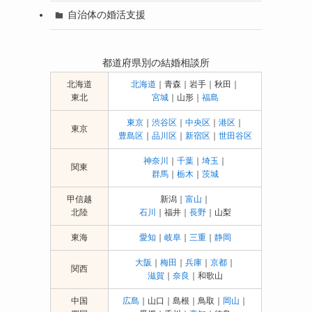
自治体の婚活支援
都道府県別の結婚相談所
北海道
北海道
｜青森｜岩手｜秋田｜
東北
宮城
｜山形｜
福島
東京
｜
渋谷区
｜
中央区
｜
港区
｜
東京
豊島区
｜
品川区
｜
新宿区
｜
世田谷区
神奈川
｜
千葉
｜
埼玉
｜
関東
群馬
｜
栃木
｜
茨城
甲信越
新潟｜
富山
｜
北陸
石川
｜福井｜
長野
｜山梨
東海
愛知
｜
岐阜
｜
三重
｜
静岡
大阪
｜
梅田
｜
兵庫
｜
京都
｜
関西
滋賀
｜
奈良
｜和歌山
中国
広島
｜山口｜島根｜鳥取｜
岡山
｜