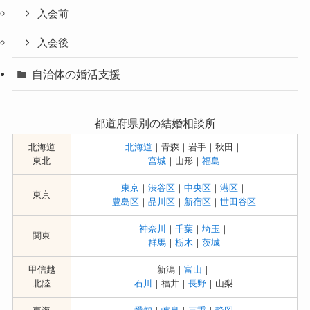
入会前
入会後
自治体の婚活支援
都道府県別の結婚相談所
北海道
北海道
｜青森｜岩手｜秋田｜
東北
宮城
｜山形｜
福島
東京
｜
渋谷区
｜
中央区
｜
港区
｜
東京
豊島区
｜
品川区
｜
新宿区
｜
世田谷区
神奈川
｜
千葉
｜
埼玉
｜
関東
群馬
｜
栃木
｜
茨城
甲信越
新潟｜
富山
｜
北陸
石川
｜福井｜
長野
｜山梨