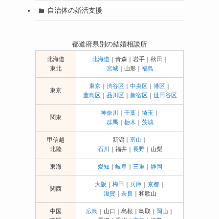
自治体の婚活支援
都道府県別の結婚相談所
北海道
北海道
｜青森｜岩手｜秋田｜
東北
宮城
｜山形｜
福島
東京
｜
渋谷区
｜
中央区
｜
港区
｜
東京
豊島区
｜
品川区
｜
新宿区
｜
世田谷区
神奈川
｜
千葉
｜
埼玉
｜
関東
群馬
｜
栃木
｜
茨城
甲信越
新潟｜
富山
｜
北陸
石川
｜福井｜
長野
｜山梨
東海
愛知
｜
岐阜
｜
三重
｜
静岡
大阪
｜
梅田
｜
兵庫
｜
京都
｜
関西
滋賀
｜
奈良
｜和歌山
中国
広島
｜山口｜島根｜鳥取｜
岡山
｜