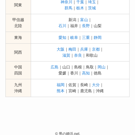
神奈川
｜
千葉
｜
埼玉
｜
関東
群馬
｜
栃木
｜
茨城
甲信越
新潟｜
富山
｜
北陸
石川
｜福井｜
長野
｜山梨
東海
愛知
｜
岐阜
｜
三重
｜
静岡
大阪
｜
梅田
｜
兵庫
｜
京都
｜
関西
滋賀
｜
奈良
｜和歌山
中国
広島
｜山口｜島根｜鳥取｜
岡山
｜
四国
愛媛｜香川｜
高知
｜徳島
九州
福岡
｜佐賀｜長崎｜
大分
｜
沖縄
熊本
｜宮崎｜鹿児島｜沖縄
©
男の婚活.net.