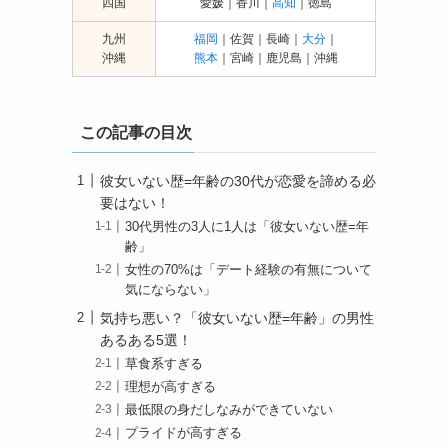
四国
愛媛｜香川｜
高知
｜徳島
九州
福岡
｜佐賀｜長崎｜
大分
｜
沖縄
熊本
｜宮崎｜鹿児島｜沖縄
この記事の目次
彼女いない歴=年齢の30代が恋愛を諦める必
要はない！
30代男性の3人に1人は「彼女いない歴=年
齢」
女性の70%は「デート経験の有無について
気にならない」
気持ち悪い？「彼女いない歴=年齢」の男性
あるある5選！
草食系すぎる
理想が高すぎる
最低限の身だしなみができていない
プライドが高すぎる