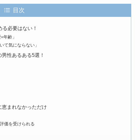
目次
める必要はない！
歴=年齢」
ついて気にならない」
の男性あるある5選！
に恵まれなかっただけ
評価を受けられる