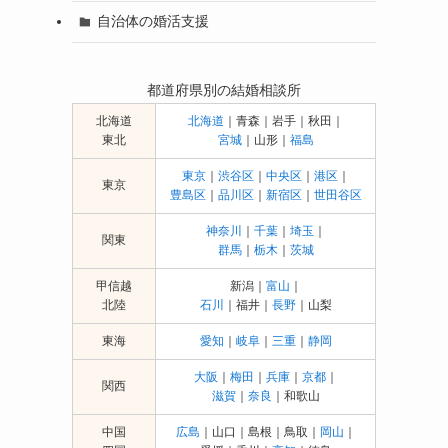
自治体の婚活支援
都道府県別の結婚相談所
北海道
北海道
｜青森｜岩手｜秋田｜
東北
宮城
｜山形｜
福島
東京
｜
渋谷区
｜
中央区
｜
港区
｜
東京
豊島区
｜
品川区
｜
新宿区
｜
世田谷区
神奈川
｜
千葉
｜
埼玉
｜
関東
群馬
｜
栃木
｜
茨城
甲信越
新潟｜
富山
｜
北陸
石川
｜福井｜
長野
｜山梨
東海
愛知
｜
岐阜
｜
三重
｜
静岡
大阪
｜
梅田
｜
兵庫
｜
京都
｜
関西
滋賀
｜
奈良
｜和歌山
中国
広島
｜山口｜島根｜鳥取｜
岡山
｜