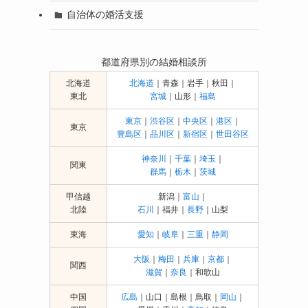
自治体の婚活支援
都道府県別の結婚相談所
北海道
北海道
｜青森｜岩手｜秋田｜
東北
宮城
｜山形｜
福島
東京
｜
渋谷区
｜
中央区
｜
港区
｜
東京
豊島区
｜
品川区
｜
新宿区
｜
世田谷区
神奈川
｜
千葉
｜
埼玉
｜
関東
群馬
｜
栃木
｜
茨城
甲信越
新潟｜
富山
｜
北陸
石川
｜福井｜
長野
｜山梨
東海
愛知
｜
岐阜
｜
三重
｜
静岡
大阪
｜
梅田
｜
兵庫
｜
京都
｜
関西
滋賀
｜
奈良
｜和歌山
中国
広島
｜山口｜島根｜鳥取｜
岡山
｜