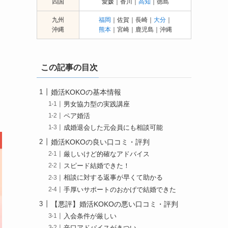
四国
愛媛｜香川｜
高知
｜徳島
九州
福岡
｜佐賀｜長崎｜
大分
｜
沖縄
熊本
｜宮崎｜鹿児島｜沖縄
この記事の目次
婚活KOKOの基本情報
男女協力型の実践講座
ペア婚活
成婚退会した元会員にも相談可能
婚活KOKOの良い口コミ・評判
厳しいけど的確なアドバイス
スピード結婚できた！
相談に対する返事が早くて助かる
手厚いサポートのおかげで結婚できた
【悪評】婚活KOKOの悪い口コミ・評判
入会条件が厳しい
辛口アドバイスがきつい