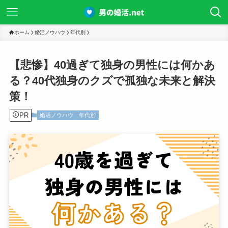
ホーム
婚活ノウハウ
年代別
【悲惨】40過ぎて独身の男性には何かあ
る？40代独身のクズで孤独な未来と解決
策！
PR
婚活ノウハウ
年代別