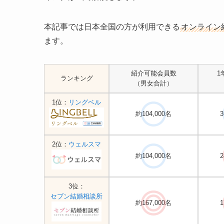
本記事では日本全国の方が利用できる
オンライン
ます。
紹介可能会員数
1
ランキング
（男女合計）
1位：
リングベル
約104,000名
3
2位：
ウェルスマ
約104,000名
2
3位：
セブン結婚相談所
約167,000名
1