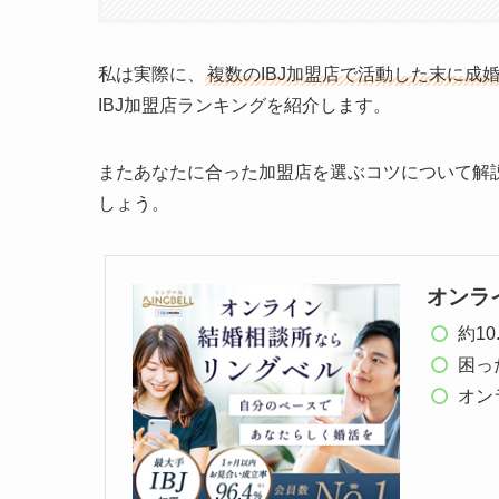
私は実際に、
複数のIBJ加盟店で活動した末に成
IBJ加盟店ランキングを紹介します。
またあなたに合った加盟店を選ぶコツについて解
しょう。
オンラ
約1
困っ
オン