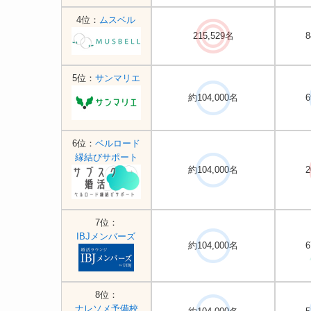
4位：
ムスベル
215,529名
8
5位：
サンマリエ
約104,000名
6
6位：
ベルロード
縁結びサポート
約104,000名
2
7位：
IBJメンバーズ
約104,000名
6
8位：
ナレソメ予備校