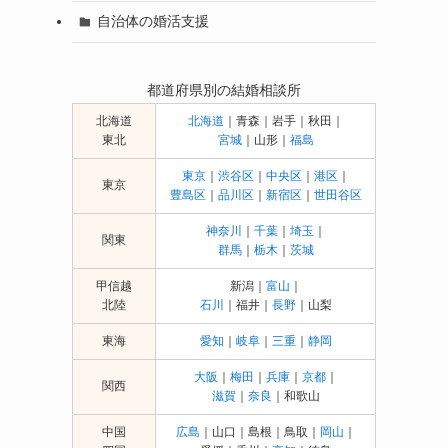
自治体の婚活支援
都道府県別の結婚相談所
北海道
北海道
｜青森｜岩手｜秋田｜
東北
宮城
｜山形｜
福島
東京
｜
渋谷区
｜
中央区
｜
港区
｜
東京
豊島区
｜
品川区
｜
新宿区
｜
世田谷区
神奈川
｜
千葉
｜
埼玉
｜
関東
群馬
｜
栃木
｜
茨城
甲信越
新潟｜
富山
｜
北陸
石川
｜福井｜
長野
｜山梨
東海
愛知
｜
岐阜
｜
三重
｜
静岡
大阪
｜
梅田
｜
兵庫
｜
京都
｜
関西
滋賀
｜
奈良
｜和歌山
中国
広島
｜山口｜島根｜鳥取｜
岡山
｜