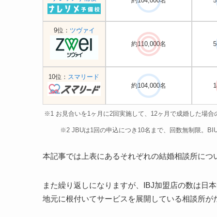
約104,000名
5
9位：
ツヴァイ
約110,000名
5
10位：
スマリード
約104,000名
1
※1 お見合いを1ヶ月に2回実施して、12ヶ月で成婚した
※2 JBUは1回の申込につき10名まで、回数無制限。B
本記事では上表にあるそれぞれの結婚相談所につ
また繰り返しになりますが、IBJ加盟店の数は日本
地元に根付いてサービスを展開している相談所が