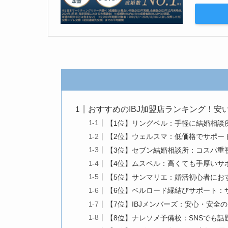
おすすめのIBJ加盟店ランキング！安
【1位】リングベル：手軽に結婚相談
【2位】ウェルスマ：低価格でサポー
【3位】セブン結婚相談所：コスパ重
【4位】ムスベル：高くても手厚いサ
【5位】サンマリエ：婚活初心者にお
【6位】ベルロード縁結びサポート：
【7位】IBJメンバーズ：安心・安全の
【8位】ナレソメ予備校：SNSでも話