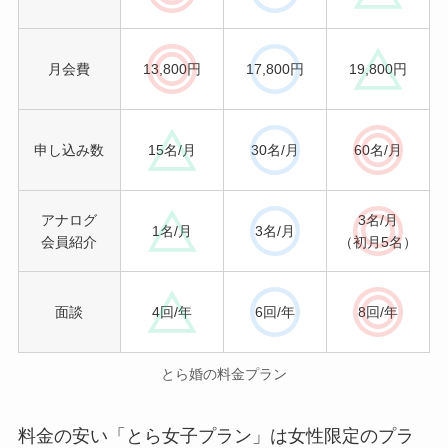
月会費
13,800円
17,800円
19,800円
申し込み数
15名/月
30名/月
60名/月
アナログ
3名/月
1名/月
3名/月
会員紹介
（初月5名）
面談
4回/年
6回/年
8回/年
とら婚の料金プラン
料金の安い「とら女子プラン」は女性限定のプラ