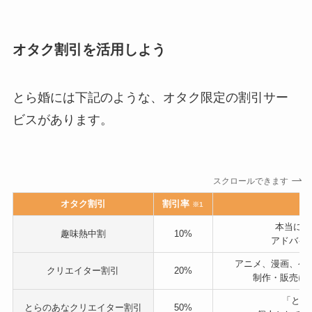
オタク割引を活用しよう
とら婚には下記のような、オタク限定の割引サー
ビスがあります。
スクロールできます
オタク割引
割引率
※1
本当にア
趣味熱中割
10%
アドバイ
アニメ、漫画、ゲ
クリエイター割引
20%
制作・販売に
「とら
とらのあなクリエイター割引
50%