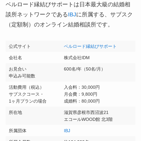
ベルロード縁結びサポートは日本最大級の結婚相
談所ネットワークである
IBJ
に所属する、サブスク
（定額制）のオンライン結婚相談所です。
公式サイト
ベルロード縁結びサポート
会社名
株式会社IDM
お見合い
600名/年（50名/月）
申込み可能数
活動費用（税込）
入会料：30,000円
サブスクコース・
月会費：9,800円
1ヶ月プランの場合
成婚料：80,000円
所在地
滋賀県彦根市西沼波21
エコールWOOD館 北3階
所属団体
IBJ