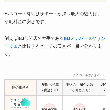
ベルロード縁結びサポートが持つ最大の魅力は、
活動料金の安さです。
例えばIBJ加盟店の大手である
IBJメンバーズ
や
サン
マリエ
と比較すると、その安さが一目で分かりま
す。
スクロールできます
1年間の予算
申込み・紹介人数
紹介
結婚相談所
（税込）
(1ヶ月あたり)
（男
※1
209,600円
50名/月
約10