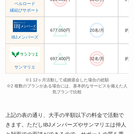
ベルロード
縁結びサポート
677,050円
20名/月
約10
IBJメンバーズ
697,400円
32名/月
約10
サンマリエ
※1 12ヶ月活動して成婚退会した場合の総額
※2 複数のプランがある場合には、基本的なサービスを備えた人
気プランで比較
上記の表の通り、大手の半額以下の料金で活動で
きます。ただしIBJメンバーズやサンマリエは仲人