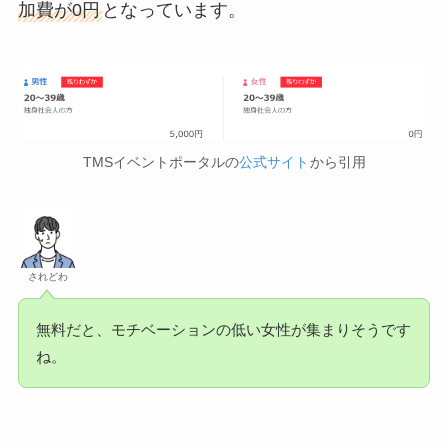
加費が0円
となっています。
TMSイベントポータルの
公式サイト
から引用
されどわ
無料だと、モチベーションの低い女性が集まりそうです
ね。