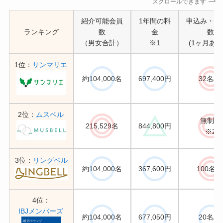
スクロールできます
紹介可能会員
1年間の料
申込み・紹
ランキング
数
金
数
（男女合計）
※1
(1ヶ月あた
1位：
サンマリエ
約104,000名
697,400円
32名/月
2位：
ムスベル
無制限
215,529名
844,800円
※2
3位：
リングベル
約104,000名
367,600円
100名/
4位：
IBJメンバーズ
約104,000名
677,050円
20名/月