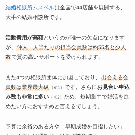
結婚相談所ムスベル
は全国で44店舗を展開する、
大手の結婚相談所です。
活動費用が高額
というのが唯一の欠点になります
が、
仲人一人当たりの担当会員数は約55名と少人
数
で質の高いサポートを受けられます。
また4つの相談所団体に加盟しており、
出会える会
員数は業界最大級
です。さらに
お見合い申込
（※1）
み数も非常に多い
ため、短期集中で婚活を進
（※2）
めたい方におすすめと言えるでしょう。
予算に余裕のある方や「早期成婚を目指したい」